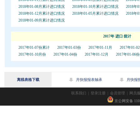
2018年01-08月累计进口情况
2018年01-10月累计进口情况
2018年
2018年01-12月累计进口情况
2018年01-05月累计进口情况
2018年
2018年01-09月累计进口情况
2017年 进口 统计
2017年01-07份累计
2017年01-03份
2017年01-11月
2017年01-0
2017年01-10月份
2017年01-04份
2017年01-12月
2017年01-06份
离线表格下载
月快报报表轴承
月快报
联系我们
|
登录注册
|
会员管理
|
网员
京公网安备 11010