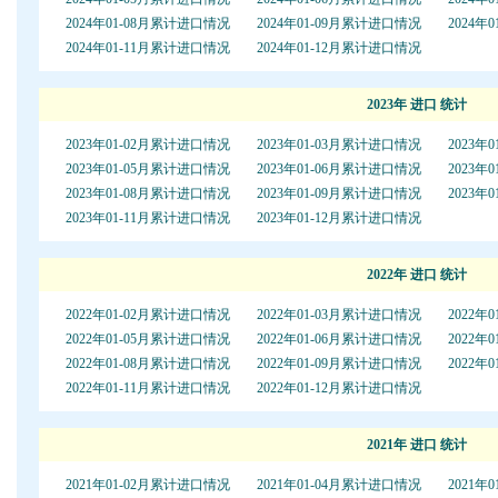
2024年01-08月累计进口情况
2024年01-09月累计进口情况
2024年
2024年01-11月累计进口情况
2024年01-12月累计进口情况
2023年 进口 统计
2023年01-02月累计进口情况
2023年01-03月累计进口情况
2023年
2023年01-05月累计进口情况
2023年01-06月累计进口情况
2023年
2023年01-08月累计进口情况
2023年01-09月累计进口情况
2023年
2023年01-11月累计进口情况
2023年01-12月累计进口情况
2022年 进口 统计
2022年01-02月累计进口情况
2022年01-03月累计进口情况
2022年
2022年01-05月累计进口情况
2022年01-06月累计进口情况
2022年
2022年01-08月累计进口情况
2022年01-09月累计进口情况
2022年
2022年01-11月累计进口情况
2022年01-12月累计进口情况
2021年 进口 统计
2021年01-02月累计进口情况
2021年01-04月累计进口情况
2021年