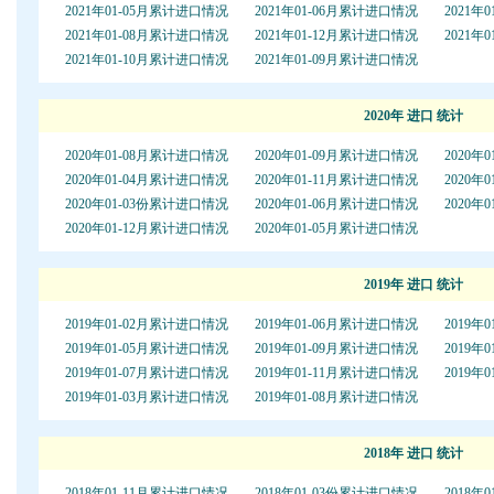
2021年01-05月累计进口情况
2021年01-06月累计进口情况
2021年
2021年01-08月累计进口情况
2021年01-12月累计进口情况
2021年
2021年01-10月累计进口情况
2021年01-09月累计进口情况
2020年 进口 统计
2020年01-08月累计进口情况
2020年01-09月累计进口情况
2020年
2020年01-04月累计进口情况
2020年01-11月累计进口情况
2020年
2020年01-03份累计进口情况
2020年01-06月累计进口情况
2020年
2020年01-12月累计进口情况
2020年01-05月累计进口情况
2019年 进口 统计
2019年01-02月累计进口情况
2019年01-06月累计进口情况
2019年
2019年01-05月累计进口情况
2019年01-09月累计进口情况
2019年
2019年01-07月累计进口情况
2019年01-11月累计进口情况
2019年
2019年01-03月累计进口情况
2019年01-08月累计进口情况
2018年 进口 统计
2018年01-11月累计进口情况
2018年01-03份累计进口情况
2018年