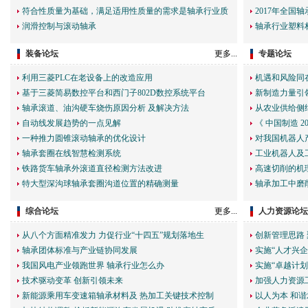
符合性质量为基础，满足适用性质量的需求是轴承行业质
2017年全国
润滑控制与滚动轴承
轴承行业塑料
装备论坛
更多...
专题论坛
利用三菱PLC在老设备上的改造应用
机遇和风险同
基于三菱简易数控平台和西门子802D数控系统平台
新制造力量引
轴承滚道、油沟硬车烧伤原因分析 及解决方法
从农业供给侧
自动线发展趋势的一点见解
《 中国制造 
一种推力圆锥滚动轴承的优化设计
对我国机器人
轴承套圈在线智慧检测系统
工业机器人及
铁路货车轴承外滚道直径检测方法改进
高速切削的机
特大型深沟球轴承套圈沟道位置的精确测量
轴承加工中磨
综合论坛
更多...
人力资源论坛
从八个方面精准发力 力促行业“十四五”规划落地生
创新管理思路
轴承团体标准与产业链协同发展
实施“人才兴企
我国风电产业领跑世界 轴承行业怎么办
实施“卓越计划
技术驱动变革 创新引领未来
加强人力资源
新能源乘用车变速箱轴承材料及 热加工关键技术控制
以人为本 和谐