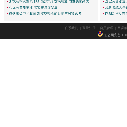
加快结构调整 抢抓新能源汽车发展机遇 助推襄轴高质
企业劳务派遣
心无旁骛攻主业 求实奋进谋发展
浅析传统人事
碳达峰碳中和政策 对航空轴承的影响与对策思考
以创新推动精
联系我们
|
登录注册
|
会员管理
|
网员
京公网安备 11010