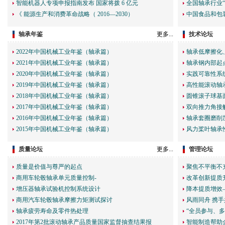
智能机器人专项申报指南发布 国家将拨 6 亿元
全国轴承行业“
《 能源生产和消费革命战略（ 2016—2030）
中国食品和包
轴承年鉴
更多...
技术论坛
2022年中国机械工业年鉴（轴承篇）
轴承低摩擦化
2021年中国机械工业年鉴（轴承篇）
轴承钢内部起
2020年中国机械工业年鉴（轴承篇）
实践可靠性系
2019年中国机械工业年鉴（轴承篇）
高性能滚动轴
2018年中国机械工业年鉴（轴承篇）
圆锥滚子球基
2017年中国机械工业年鉴（轴承篇）
双向推力角接
2016年中国机械工业年鉴（轴承篇）
轴承套圈磨削
2015年中国机械工业年鉴（轴承篇）
风力桨叶轴承
质量论坛
更多...
管理论坛
质量是价值与尊严的起点
聚焦不平衡不
商用车轮毂轴承单元质量控制-
改革创新提质
增压器轴承试验机控制系统设计
降本提质增效
商用汽车轮毂轴承摩擦力矩测试探讨
风雨同舟 携
轴承疲劳寿命及零件热处理
“全员参与、
2017年第2批滚动轴承产品质量国家监督抽查结果报
智能制造帮助