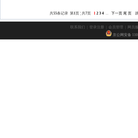
共
55
条记录 第
1
页 ¦ 共
7
页
1
2
3
4
...
下一页
尾 页
联系我们
|
登录注册
|
会员管理
|
网员
京公网安备 11010